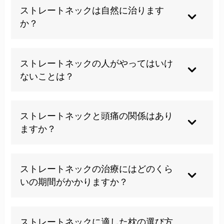
ストレートネックは自然に治ります
か？
残念ながら、原因となる姿勢や生活習慣を改善し
ない限り、自然治癒は難しいでしょう。悪い姿勢
ストレートネックの人がやってはいけ
が習慣化している場合、意識的な矯正と適切な治
ないことは？
療が必要です。
長時間同じ姿勢でのスマホ使用や、前かがみのデ
スクワークは避けるべきです。また、首に過度な
ストレートネックと頭痛の関係はあり
負担をかける激しいスポーツや、自己流の首のス
ますか？
トレッチも控えた方が良いでしょう。
深い関連があります。首の筋肉の緊張が後頭部か
ら頭全体に広がり、緊張型頭痛や片頭痛を引き起
ストレートネックの治療にはどのくら
こすことがあります。首の治療で頭痛が改善する
いの期間がかかりますか？
ケースも多く見られます。
症状の程度や期間によって個人差がありますが、
通常3〜6ヶ月程度の継続的な治療と自己ケアが必
ストレートネックに適した枕の選び方