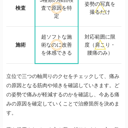
5種類の独自検
姿勢の写真を
検査
査で
原因を特
撮るだけ
定
超ソフトな施
対応範囲に限
施術
術なのに
改善
度
（肩こり・
を体感できる
腰痛のみ）
立位で三つの軸周りのクセをチェックして、痛み
の原因となる筋肉や傾きを確認していきます。ど
の姿勢で痛みが軽減するのかを確認し、今ある痛
みの原因を確定していくことで治療箇所を決めま
す。