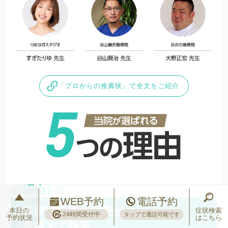
「プロからの推薦状」で全文をご紹介
WEB予約
電話予約
国家資格者の院長が
本日の
症状検索
24時間受付中
タップで通話可能です
予約状況
はこちら
最後まで担当