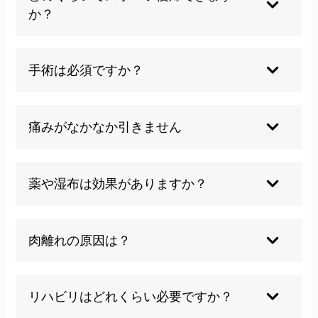
か？
軽傷であれば1～2週間、重症の場合は数ヶ月かか
ることもあります。段階的に様子を見ながら復帰
手術は必須ですか？
しましょう。
ほとんどのケースは保存的治療で改善しますが、
断裂が大きい場合は手術が選択されることも。
痛みがなかなか引きません
慢性化や違う原因の可能性があるため、早めに専
門家へ相談してください。
薬や湿布は効果がありますか？
一時的な緩和には有効ですが、根本的な改善には
リハビリや施術が欠かせません。
肉離れの原因は？
筋肉疲労、柔軟性の低下、急な動きなど多くの要
素が重なって生じます。
リハビリはどれくらい必要ですか？