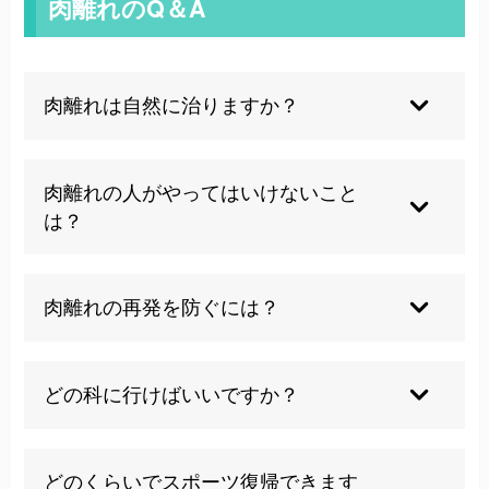
肉離れのQ＆A
肉離れは自然に治りますか？
軽傷であれば安静でも回復が見込めますが、専門
家による評価とケアが再発予防や根本改善に大切
肉離れの人がやってはいけないこと
です。
は？
痛みがあるうちは無理に運動したり、患部を過度
に動かすのを避けてください。
肉離れの再発を防ぐには？
日々のストレッチや筋力アップ、運動バランスの
見直しが重要。専門家に相談してプログラムを組
どの科に行けばいいですか？
むのがおすすめです。
まずは整形外科を受診し、必要があればリハビリ
や接骨院でのケアを検討しましょう。
どのくらいでスポーツ復帰できます