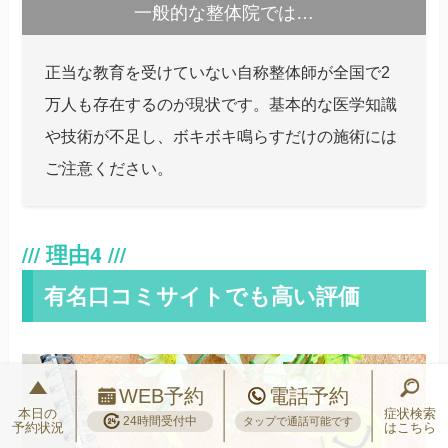
一般的な整体院では…
正当な教育を受けていない自称整体師が全国で2
万人も存在するのが現状です。基本的な医学知識
や技術が不足し、ボキボキ鳴らすだけの施術には
ご注意ください。
有名口コミサイトでも高い評価
WEB予約
電話予約
本日の
症状検索
24時間受付中
タップで通話可能です
予約状況
はこちら