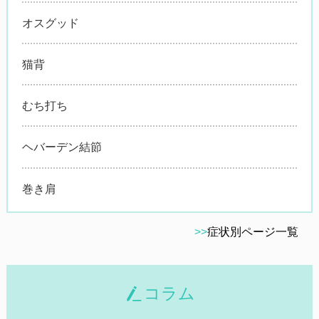
オスグッド
猫背
むち打ち
ヘバーデン結節
巻き肩
>>
症状別ページ一覧
コラム