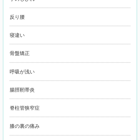
反り腰
寝違い
骨盤矯正
呼吸が浅い
腸脛靭帯炎
脊柱管狭窄症
膝の裏の痛み