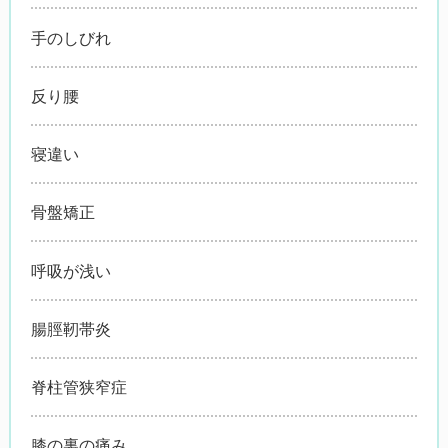
手のしびれ
反り腰
寝違い
骨盤矯正
呼吸が浅い
腸脛靭帯炎
脊柱管狭窄症
膝の裏の痛み